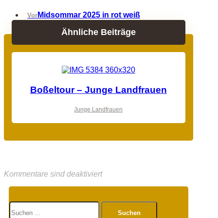
Midsommar 2025 in rot weiß
Vor
Ähnliche Beiträge
Boßeltour – Junge Landfrauen
Junge Landfrauen
Kommentare sind deaktiviert
Suchen
nach: