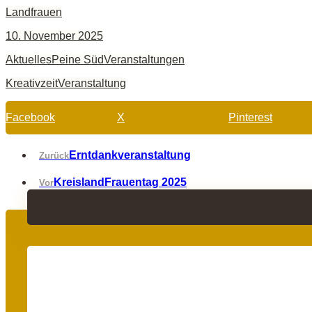
Landfrauen
10. November 2025
Aktuelles
Peine Süd
Veranstaltungen
Kreativzeit
Veranstaltung
Facebook
X
Pinterest
Erntdankveranstaltung
Zurück
KreislandFrauentag 2025
Vor